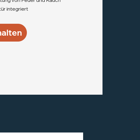
itung von Feuer und Rauch
ür integriert
alten