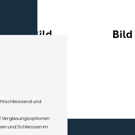
htschliessend und
nd Verglasungsoptionen
nen und Schliessen im