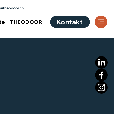
o@theodoor.ch
Kontakt
te
THEODOOR