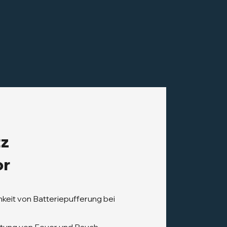
tz
or
hkeit von Batteriepufferung bei